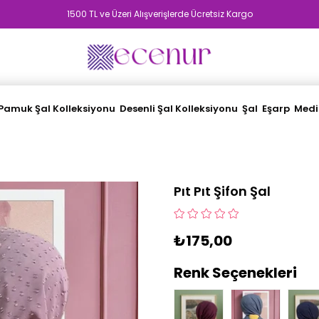
1500 TL ve Üzeri Alışverişlerde Ücretsiz Kargo
Pamuk Şal Kolleksiyonu
Desenli Şal Kolleksiyonu
Şal
Eşarp
Medi
Pıt Pıt Şifon Şal
₺175,00
Renk Seçenekleri