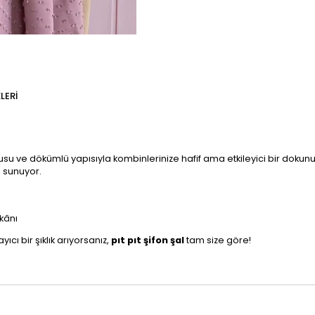
LERI
usu ve dökümlü yapısıyla kombinlerinize hafif ama etkileyici bir dokunuş
l sunuyor.
kânı
cı bir şıklık arıyorsanız,
pıt pıt şifon şal
tam size göre!