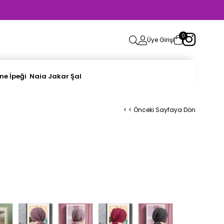
0
Üye Girişi
ne İpeği
Naia Jakar Şal
< < Önceki Sayfaya Dön