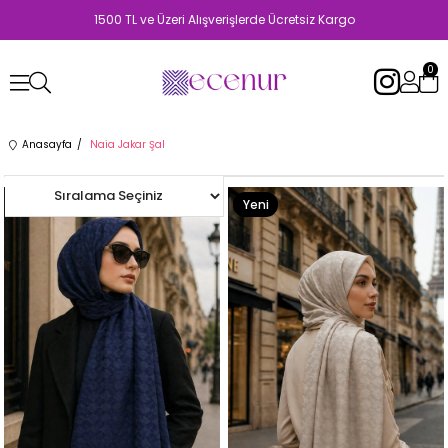
1500 TL ve Üzeri Alışverişlerde Ücretsiz Kargo
0
Anasayfa
Naia Jakar Şal
Yeni
Ürün