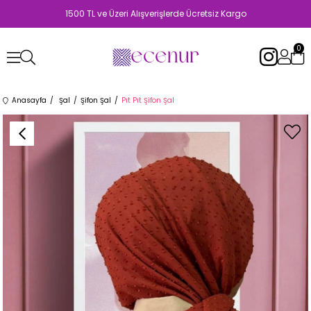
1500 TL ve Üzeri Alışverişlerde Ücretsiz Kargo
0
Anasayfa
Şal
Şifon Şal
Pıt Pıt Şifon Şal