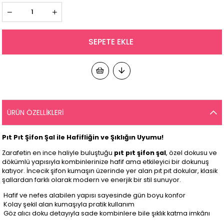
ÜRÜN ÖZELLIKLERI
Pıt Pıt Şifon Şal ile Hafifliğin ve Şıklığın Uyumu!
Zarafetin en ince haliyle buluştuğu
pıt pıt şifon şal
, özel dokusu ve
dökümlü yapısıyla kombinlerinize hafif ama etkileyici bir dokunuş
katıyor. İncecik şifon kumaşın üzerinde yer alan pıt pıt dokular, klasik
şallardan farklı olarak modern ve enerjik bir stil sunuyor.
Hafif ve nefes alabilen yapısı sayesinde gün boyu konfor
Kolay şekil alan kumaşıyla pratik kullanım
Göz alıcı doku detayıyla sade kombinlere bile şıklık katma imkânı