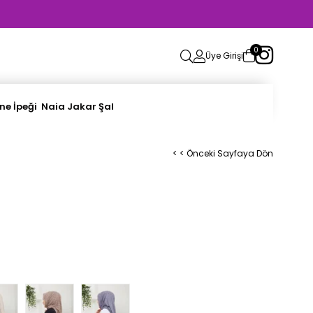
0
Üye Girişi
ne İpeği
Naia Jakar Şal
< < Önceki Sayfaya Dön