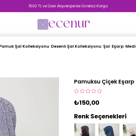
1500 TL ve Üzeri Alışverişlerde Ücretsiz Kargo
Pamuk Şal Kolleksiyonu
Desenli Şal Kolleksiyonu
Şal
Eşarp
Medi
Pamuksu Çiçek Eşarp
₺150,00
Renk Seçenekleri