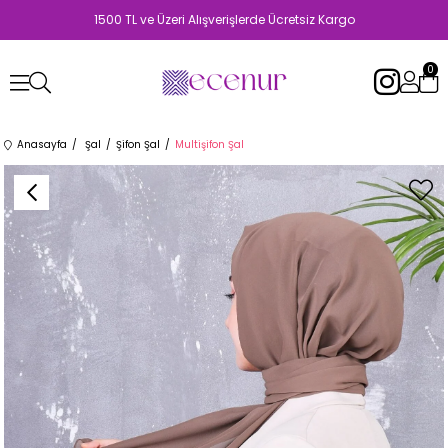
1500 TL ve Üzeri Alışverişlerde Ücretsiz Kargo
0
Anasayfa
Şal
Şifon Şal
Multişifon Şal