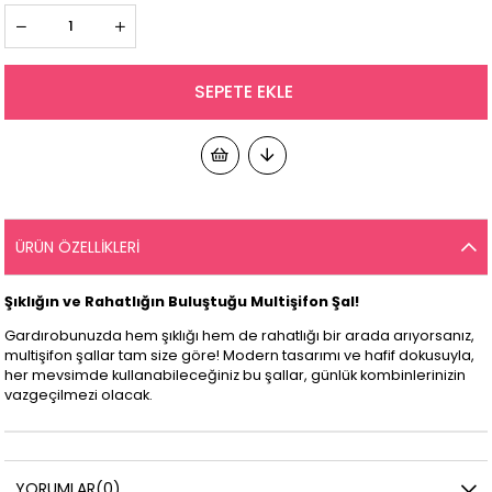
ÜRÜN ÖZELLIKLERI
Şıklığın ve Rahatlığın Buluştuğu Multişifon Şal!
Gardırobunuzda hem şıklığı hem de rahatlığı bir arada arıyorsanız,
multişifon şallar tam size göre! Modern tasarımı ve hafif dokusuyla,
her mevsimde kullanabileceğiniz bu şallar, günlük kombinlerinizin
vazgeçilmezi olacak.
YORUMLAR
(0)